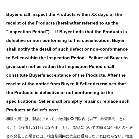
Buyer shall inspect the Products within XX days of the
receipt of the Products (hereinafter referred to as the
“Inspection Period”). If Buyer finds that the Products is
defective or non-conforming to the specification, Buyer
shall notify the detail of such defect or non-conformance
to Seller within the Inspection Period. Failure of Buyer to
give such notice within the Inspection Period shall
constitute Buyer’s acceptance of the Products. After the
receipt of the notice from Buyer, if Seller determines that
the Products is defective or not-conforming to the
specifications, Seller shall promptly repair or replace such
Products at Seller’s cost.
和訳：買主は、製品について、受領後XX日以内（以下「検査期間」とい
う。）に検査しなければならず、もし、製品について欠陥又は仕様との不適
合を発見した場合には、検査期間内に売主に通知しなければならない。検査